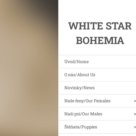
WHITE STAR
BOHEMIA
Úvod/Home
O nás/About Us
Novinky/News
Naše feny/Our Females
Naši psi/Our Males
Štěňata/Puppies