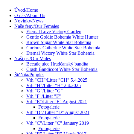
Úvod/Home
O nás/About Us
Novinky/News
Naše feny/Our Females
Eternal Love Victory Garden
Gentle Goldie Bohemia White Hunter
Brown Sugar White Star Bohemia
Curious Catherine White Star Bohemia
Eternal Victory White Star Bohemia
Naši psi/Our Males
Beeatlejuice Hradčanský bandita
Crash Bandicoot White Star Bohemia
Štěňata/Puppies
Vrh "CH"/Litter "CH" 5.4.2025
Vrh "H"/Litter "H" 2.4.2025
Vrh "G"/Litter "G"
Vrh "F"/Litter "F"
Vrh "E"/Litter "E" August 2021
Fotogalerie
Vrh "D"/ Litter "D" August 2021
Fotogalerie
Vrh "C"/Litter "C" January 2019
Fotogalerie
Vrh "B"/Litter "B" March 2017