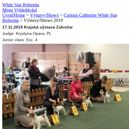
White Star Bohemia
Menu
Vyhledávání
Úvod/Home
>
Výstavy/Shows
>
Curious Catherine White Star
Bohemia
>
Výstavy/Shows 2019
17.11.2019 Krajská výstava Zakrzów
Judge: Krystyna Opara, PL
Junior class: Exc. 4