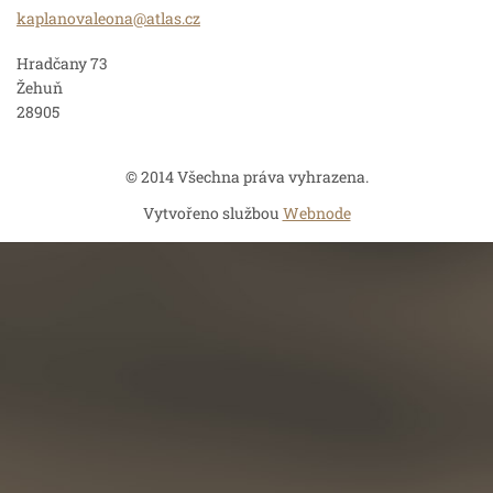
kaplanov
aleona@a
tlas.cz
Hradčany 73
Žehuň
28905
© 2014 Všechna práva vyhrazena.
Vytvořeno službou
Webnode