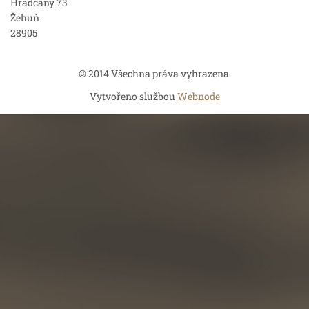
Hradčany 73
Žehuň
28905
© 2014 Všechna práva vyhrazena.
Vytvořeno službou
Webnode