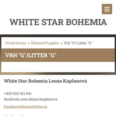
WHITE STAR BOHEMIA
Úvod/Home
>
Štěňata/Puppies
>
Vrh "G"/Litter "G"
VRH "G"/LITTER "G"
White Star Bohemia Leona Kaplanová
+420 602 411 641
facebook.com/leona.kaplanova
kaplanov
aleona@a
tlas.cz