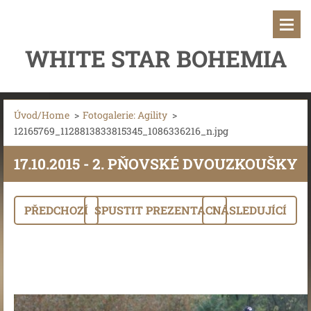
WHITE STAR BOHEMIA
Úvod/Home
>
Fotogalerie: Agility
>
12165769_1128813833815345_1086336216_n.jpg
17.10.2015 - 2. PŇOVSKÉ DVOUZKOUŠKY
PŘEDCHOZÍ
SPUSTIT PREZENTACI
NÁSLEDUJÍCÍ