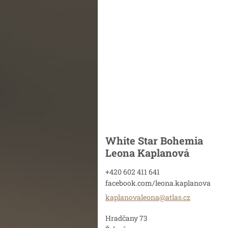
White Star Bohemia
Leona Kaplanová
+420 602 411 641
facebook.com/leona.kaplanova
kaplanov
aleona@a
tlas.cz
Hradčany 73