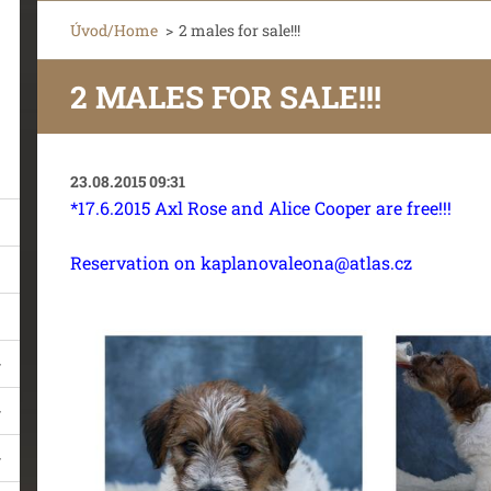
Úvod/Home
>
2 males for sale!!!
2 MALES FOR SALE!!!
23.08.2015 09:31
*17.6.2015 Axl Rose and Alice Cooper are free!!!
Reservation on kaplanovaleona@atlas.cz