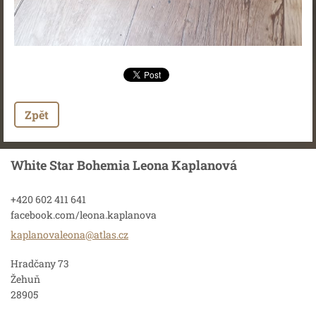
Zpět
White Star Bohemia Leona Kaplanová
+420 602 411 641
facebook.com/leona.kaplanova
kaplanov
aleona@a
tlas.cz
Hradčany 73
Žehuň
28905