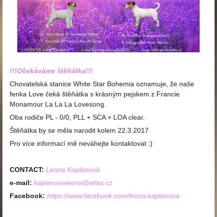
!!!Očekáváme štěňátka!!!
Chovatelská stanice White Star Bohemia oznamuje, že naše
fenka Love čeká štěňátka s krásným pejskem z Francie
Monamour La La La Lovesong.
Oba rodiče PL - 0/0, PLL + SCA + LOA clear.
Štěňátka by se měla narodit kolem 22.3.2017
Pro více informací mě neváhejte kontaktovat :)
CONTACT:
Leona Kaplanová
e-mail:
kaplanovaleona@atlas.cz
Facebook:
https://www.facebook.com/leona.kaplanova