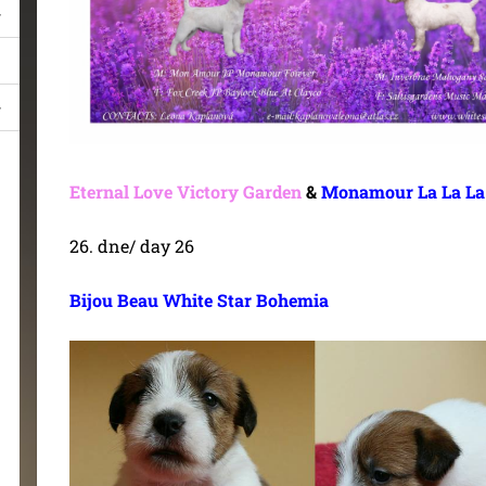
Eternal Love Victory Garden
&
Monamour La La La
26. dne/ day 26
Bijou Beau White Star Bohemia