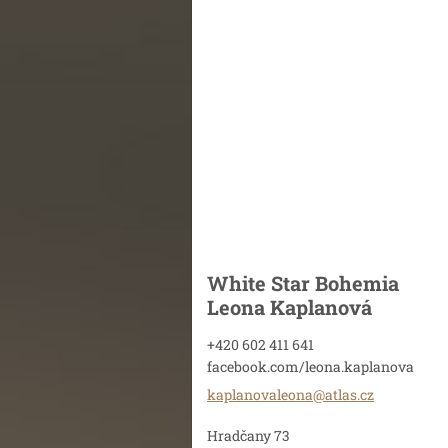
White Star Bohemia
Leona Kaplanová
+420 602 411 641
facebook.com/leona.kaplanova
kaplanov
aleona@a
tlas.cz
Hradčany 73